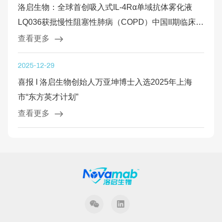
洛启生物：全球首创吸入式IL-4Rα单域抗体雾化液
LQ036获批慢性阻塞性肺病（COPD）中国II期临床试
验
查看更多
2025-12-29
喜报 I 洛启生物创始人万亚坤博士入选2025年上海
市“东方英才计划”
查看更多