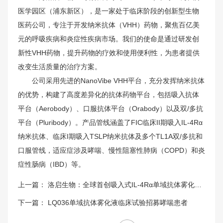
医学园区（浦东新区），是一家处于临床阶段的创新型生物
医药公司，专注于开发纳米抗体（VHH）药物，聚焦百亿美
元的呼吸疾病和炎症性疾病市场。我们的使命是通过研发创
新性VHH药物，提升药物的疗效和使用便利性，为患者提供
改变生活质量的治疗方案。
公司采用先进的NanoVibe VHH平台，充分发挥纳米抗体
的优势，构建了高度差异化的抗体药物平台，包括吸入抗体
平台（Aerobody）、口服抗体平台（Orabody）以及双/多抗
平台（Pluribody）。产品管线涵盖了FIC临床II期吸入IL-4Rα
纳米抗体、临床I期吸入TSLP纳米抗体及多个TL1A双/多抗和
口服管线，适应症涉及哮喘、慢性阻塞性肺病（COPD）和炎
症性肠病（IBD）等。
上一篇：
洛启生物：全球首创吸入式IL-4Rα单域抗体雾化液LQ036完成IIb期临床首例给药
下一篇：
LQ036单域抗体雾化液临床试验招募哮喘患者